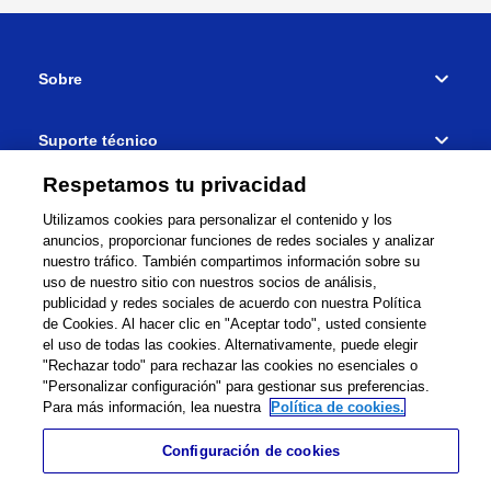
Sobre
Suporte técnico
Respetamos tu privacidad
Donde comprar
Utilizamos cookies para personalizar el contenido y los
anuncios, proporcionar funciones de redes sociales y analizar
Conectar
nuestro tráfico. También compartimos información sobre su
uso de nuestro sitio con nuestros socios de análisis,
publicidad y redes sociales de acuerdo con nuestra Política
de Cookies. Al hacer clic en "Aceptar todo", usted consiente
el uso de todas las cookies. Alternativamente, puede elegir
"Rechazar todo" para rechazar las cookies no esenciales o
Red mundial
Términos y Condiciones
"Personalizar configuración" para gestionar sus preferencias.
Para más información, lea nuestra
Política de cookies.
Política de privacidad
Cookie Policy
Mapa del sitio
Sitio internacional
Contáctanos
Información legal
Configuración de cookies