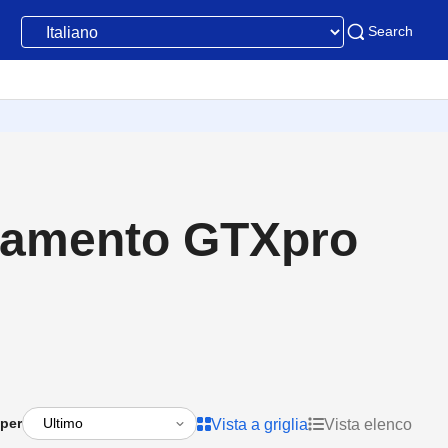
Search
liamento GTXpro
 per
Vista a griglia
Vista elenco