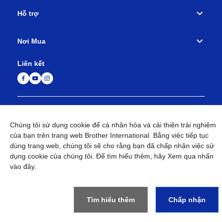
Hỗ trợ
Nơi Mua
Liên kết
Mạng lưới Toàn cầu
Các Điều khoản và Điều kiện
Chúng tôi sử dụng cookie để cá nhân hóa và cải thiện trải nghiệm
của bạn trên trang web Brother International. Bằng việc tiếp tục
Chính sách Bảo mật
Sơ đồ Trang web
Trang Quốc tế
dùng trang web, chúng tôi sẽ cho rằng bạn đã chấp nhận việc sử
Liên hệ Chúng tôi
dụng cookie của chúng tôi. Để tìm hiểu thêm, hãy Xem qua
nhấn
vào đây
.
©
1995-
2026
Brother Machinery (Asia) Ltd. All Rights
Reserved.
Tìm hiểu thêm
Chấp nhận