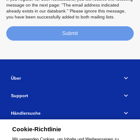
message on the next page: "The email address indicated
already exists in our databank." Please ignore this message,
you have been successfully added to both mailing lists.
Submit
Über
Support
Händlersuche
Verbinden
Cookie-Richtlinie
Wir verwenden Cookies, um Inhalte und Werbeanzeigen zu