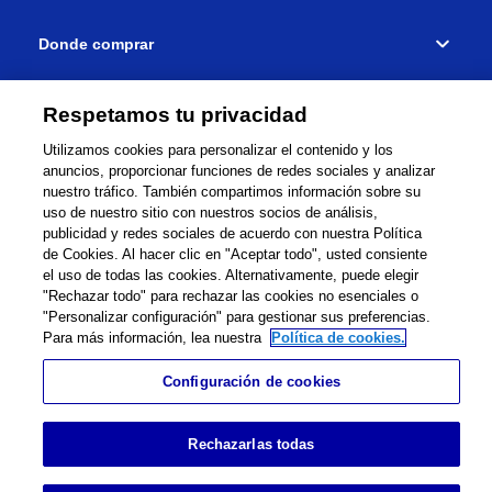
Donde comprar
Conectar
Respetamos tu privacidad
Utilizamos cookies para personalizar el contenido y los
anuncios, proporcionar funciones de redes sociales y analizar
nuestro tráfico. También compartimos información sobre su
uso de nuestro sitio con nuestros socios de análisis,
Red mundial
Términos y Condiciones
publicidad y redes sociales de acuerdo con nuestra Política
de Cookies. Al hacer clic en "Aceptar todo", usted consiente
Política de privacidad
Cookie Policy
Mapa del sitio
el uso de todas las cookies. Alternativamente, puede elegir
"Rechazar todo" para rechazar las cookies no esenciales o
Sitio internacional
Contáctanos
Información legal
"Personalizar configuración" para gestionar sus preferencias.
Para más información, lea nuestra
Política de cookies.
©
1995-
2026
Brother Internationale Industriemaschinen
GmbH All Rights Reserved.
Configuración de cookies
Rechazarlas todas