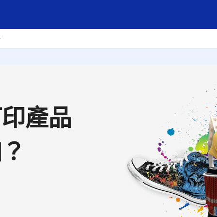
r
打印產品
加？
？