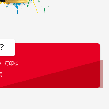
？
噴）打印機
調!