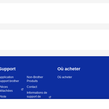
Support
Où acheter
Application
Non-Brother
Où acheter
support brother
Produits
Pièces
Contact
détachées
Informations de
Pilote
support de
d’imprimante et
sécurité
firmware