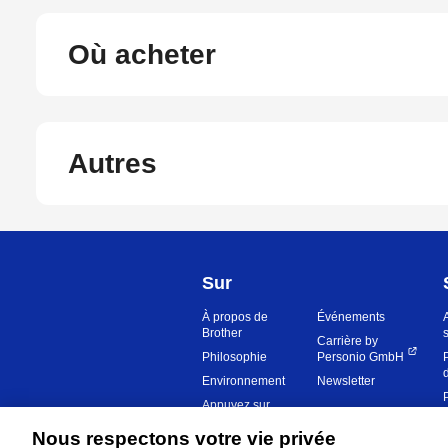
Où acheter
Autres
Sur
À propos de
Événements
Brother
Carrière by
Philosophie
Personio GmbH
Environnement
Newsletter
Appuyez sur
Nous respectons votre vie privée