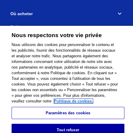
Où acheter
Relier
Nous respectons votre vie privée
Nous utilisons des cookies pour personnaliser le contenu et
les publicités, fournir des fonctionnalités de réseaux sociaux
et analyser notre trafic. Nous partageons également des
Réseau mondial
Termes et Conditions
informations concernant votre utilisation de notre site avec
nos partenaires en analytique, publicité et réseaux sociaux,
Politique de confidentialité
Cookie Policy
Plan du site
conformément à notre Politique de cookies. En cliquant sur «
Tout accepter », vous consentez à l'utilisation de tous les
Site Mondial
Contactez-nous
Impressum
cookies. Vous pouvez également choisir « Tout refuser » pour
les cookies non essentiels ou « Personnaliser les paramètres
» pour gérer vos préférences. Pour plus d'informations,
©
1995-
2026
Brother Internationale Industriemaschinen
veuillez consulter notre
Politique de cookies.
GmbH All Rights Reserved.
Paramètres des cookies
Tout refuser